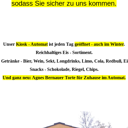
sodass Sie sicher zu uns kommen.
Unser
Kiosk - Automat
ist jeden Tag
geöffnet - auch im Winter
.
Reichhaltiges Eis - Sortiment.
 Getränke - Bier, Wein, Sekt, Longdrinks, Limo, Cola, Redbull, Ei
Snacks - Schokolade, Riegel, Chips.
Und ganz neu: Agnes Bernauer Torte für Zuhause im Automat.