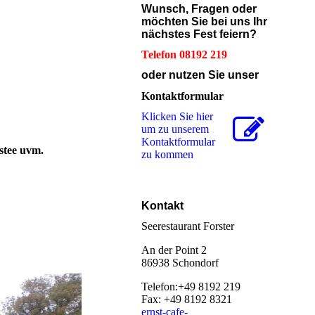
Wunsch, Fragen oder
möchten Sie bei uns Ihr
nächstes Fest feiern?
Telefon 08192 219
oder nutzen Sie unser
Kontaktformular
Klicken Sie hier
um zu unserem
Kon­takt­for­mu­lar
stee uvm.
zu kommen
Kontakt
Seerestaurant Forster
An der Point 2
86938 Schondorf
Telefon:+49 8192 219
Fax: +49 8192 8321
ernst-cafe-